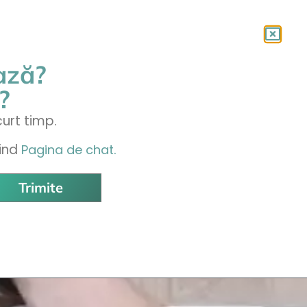
Newsletter
ează?
?
curt timp.
sind
.
Pagina de chat
Trimite