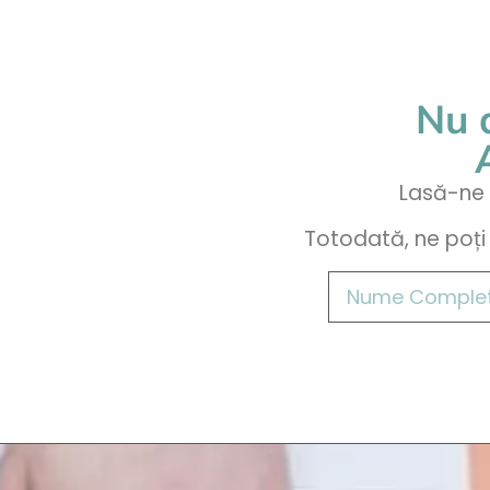
contact@CATTANweb.ro
0760 100 1
Nu a
Lasă-ne d
Totodată, ne poți