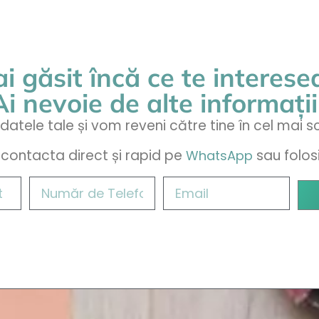
01
i găsit încă ce te interes
Ai nevoie de alte informații
atele tale și vom reveni către tine în cel mai s
 contacta direct și rapid pe
sau folo
WhatsApp