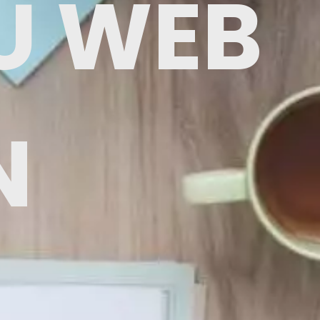
U WEB
N