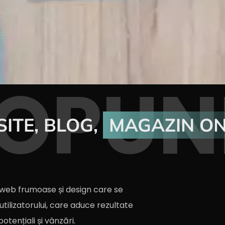
OPUN
ITE, BLOG,
MAGAZIN ON
 web frumoase și design care se
tilizatorului, care aduce rezultate
potențiali și vânzări.